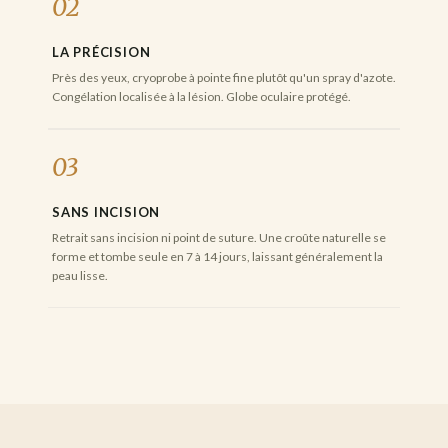
02
LA PRÉCISION
Près des yeux, cryoprobe à pointe fine plutôt qu'un spray d'azote.
Congélation localisée à la lésion. Globe oculaire protégé.
03
SANS INCISION
Retrait sans incision ni point de suture. Une croûte naturelle se
forme et tombe seule en 7 à 14 jours, laissant généralement la
peau lisse.