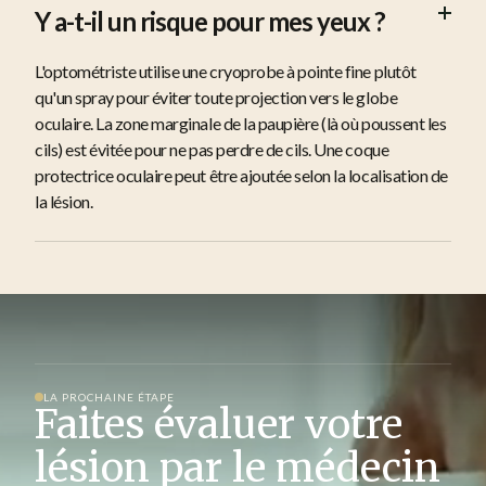
Y a-t-il un risque pour mes yeux ?
L'optométriste utilise une cryoprobe à pointe fine plutôt
qu'un spray pour éviter toute projection vers le globe
oculaire. La zone marginale de la paupière (là où poussent les
cils) est évitée pour ne pas perdre de cils. Une coque
protectrice oculaire peut être ajoutée selon la localisation de
la lésion.
LA PROCHAINE ÉTAPE
Faites évaluer votre
lésion par le médecin