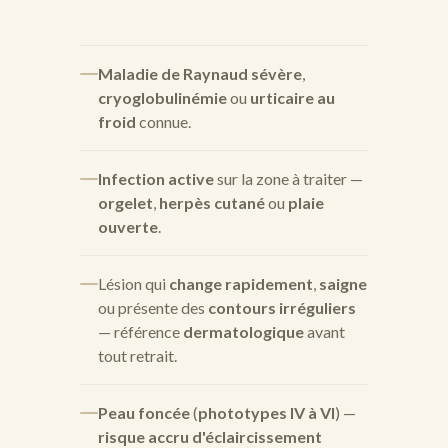
Maladie de Raynaud sévère
,
cryoglobulinémie
ou
urticaire au
froid
connue.
Infection active
sur la zone à traiter —
orgelet
,
herpès cutané
ou
plaie
ouverte
.
Lésion qui
change rapidement
,
saigne
ou présente des
contours irréguliers
— référence
dermatologique
avant
tout retrait.
Peau foncée
(
phototypes IV à VI
) —
risque accru d'éclaircissement