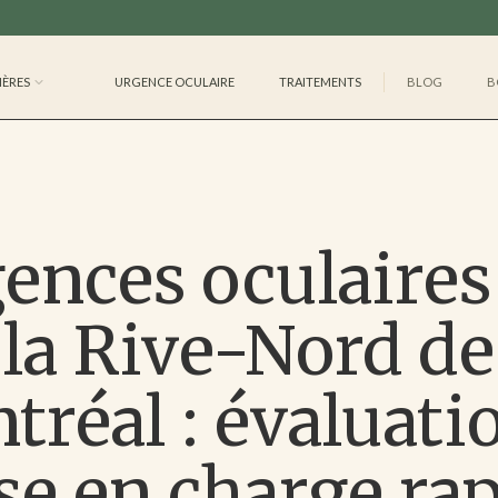
IÈRES
URGENCE OCULAIRE
TRAITEMENTS
BLOG
B
ences oculaires
la Rive-Nord de
réal : évaluati
se en charge ra