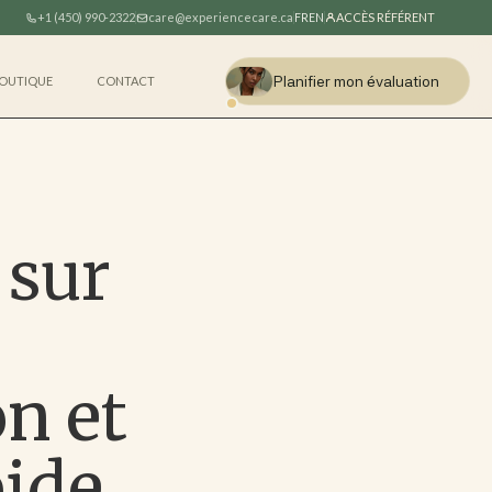
+1 (450) 990-2322
care@experiencecare.ca
ACCÈS RÉFÉRENT
FR
EN
Planifier mon évaluation
OUTIQUE
CONTACT
 sur
on et
pide