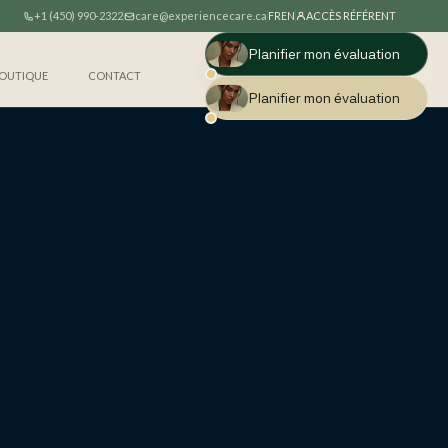
+1 (450) 990-2322
care@experiencecare.ca
ACCÈS RÉFÉRENT
FR
EN
Planifier mon évaluation
Planifier mon évaluation
OUTIQUE
CONTACT
OUTIQUE
CONTACT
Planifier mon évaluation